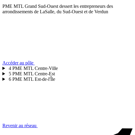
PME MTL Grand Sud-Ouest dessert les entrepreneurs des
arrondissements de LaSalle, du Sud-Ouest et de Verdun
Accéder au pôle
4
PME MTL Centre-Ville
5
PME MTL Centre-Est
6
PME MTL Est-de-l'Île
Revenir au réseau