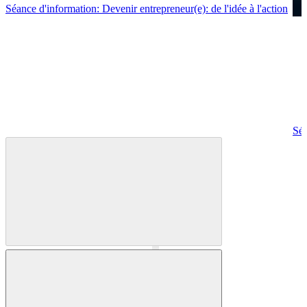
Séance d'information: Devenir entrepreneur(e): de l'idée à l'action
Séa
Précédent
Suivant