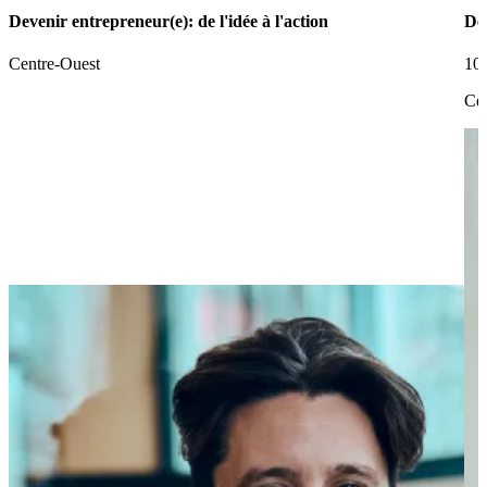
Devenir entrepreneur(e): de l'idée à l'action
De 
Centre-Ouest
10h
Cen