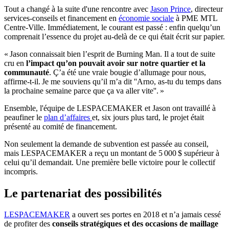
Tout a changé à la suite d'une rencontre avec
Jason Prince
, directeur
services-conseils et financement en
économie sociale
à PME MTL
Centre-Ville. Immédiatement, le courant est passé : enfin quelqu’un
comprenait l’essence du projet au-delà de ce qui était écrit sur papier.
« Jason connaissait bien l’esprit de Burning Man. Il a tout de suite
cru en
l’impact qu’on pouvait avoir sur notre quartier et la
communauté
. Ç’a été une vraie bougie d’allumage pour nous,
affirme-t-il. Je me souviens qu’il m’a dit ''Arno, as-tu du temps dans
la prochaine semaine parce que ça va aller vite''. »
Ensemble, l'équipe de LESPACEMAKER et Jason ont travaillé à
peaufiner le
plan d’affaires
et, six jours plus tard, le projet était
présenté au comité de financement.
Non seulement la demande de subvention est passée au conseil,
mais LESPACEMAKER a reçu un montant de 5 000 $ supérieur à
celui qu’il demandait. Une première belle victoire pour le collectif
incompris.
Le partenariat des possibilités
LESPACEMAKER
a ouvert ses portes en 2018 et n’a jamais cessé
de profiter des
conseils stratégiques et des occasions de maillage