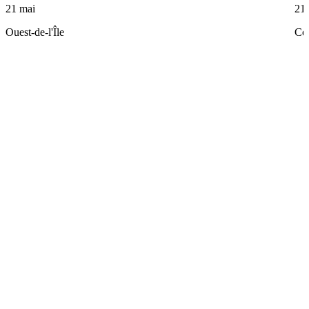
21 mai
21
Ouest-de-l'Île
Ce