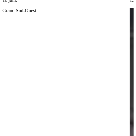
16 juill.
15 
Grand Sud-Ouest