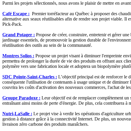
Parmi les projets sélectionnés, nous avons le plaisir de mettre en avant
Café Escape :
Premier torréfacteur au Québec à proposer des chaudiè
alternative aux seaux réutilisables afin de rendre son projet viable. Il
Pick-Pack.
Grand Potager :
Propose de créer, construire, entretenir et gérer une
jardinage essentiels, de promouvoir la gestion durable de l'environnem
réutilisation des outils au sein de la communauté.
Montres Solios :
Propose un projet visant à diminuer l'empreinte envir
permettra de prolonger la durée de vie des produits en offrant aux clie
polymère vers une fabrication locale et adoptera un biopolymère plut
SDC Pointe-Saint-Charles :
L’objectif principal est de renforcer le
conséquente l'utilisation de contenants à usage unique et de diminuer l
couvrira les coûts d'activation des nouveaux commerces, l'achat de le
Groupe Paradoxe :
Leur objectif est de remplacer complètement un 
entraînant ainsi moins de perte d'énergie. De plus, cela contribuera à 
Nutri-LaSalle :
Le projet vise à verdir les opérations d'agriculture u
gestion à distance grâce à la connectivité Internet. De plus, un nouvea
livraison zéro carbone des produits maraîchers.