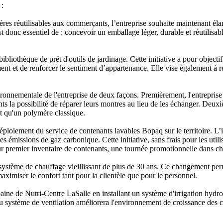
 :
res réutilisables aux commerçants, l’entreprise souhaite maintenant éla
 est donc essentiel de : concevoir un emballage léger, durable et réutilisa
 bibliothèque de prêt d'outils de jardinage. Cette initiative a pour obj
ent et de renforcer le sentiment d’appartenance. Elle vise également à ré
onnementale de l'entreprise de deux façons. Premièrement, l'entreprise 
nts la possibilité de réparer leurs montres au lieu de les échanger. Deux
ôt qu'un polymère classique.
 déploiement du service de contenants lavables Bopaq sur le territoire. L
es émissions de gaz carbonique. Cette initiative, sans frais pour les util
ur premier inventaire de contenants, une tournée promotionnelle dans c
système de chauffage vieillissant de plus de 30 ans. Ce changement pe
maximiser le confort tant pour la clientèle que pour le personnel.
rbaine de Nutri-Centre LaSalle en installant un système d'irrigation hydr
u système de ventilation améliorera l'environnement de croissance des cu