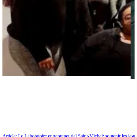
Article: Le Laboratoire entrepreneurial Saint-Michel: soutenir les jeu