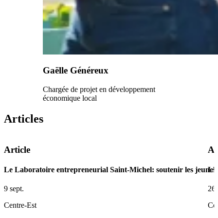
Gaëlle Généreux
Chargée de projet en développement
économique local
Articles
Article
Ar
Le Laboratoire entrepreneurial Saint-Michel: soutenir les jeunes
L’i
9 sept.
26 
Centre-Est
Cen