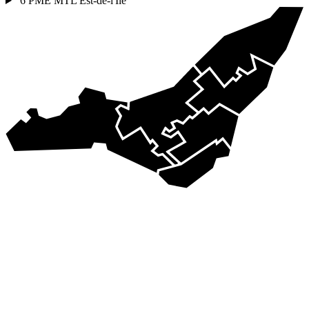
6
PME MTL Est-de-l'Île