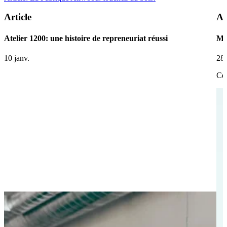
Article
Ar
Atelier 1200: une histoire de repreneuriat réussi
Ma
10 janv.
28 
Ce