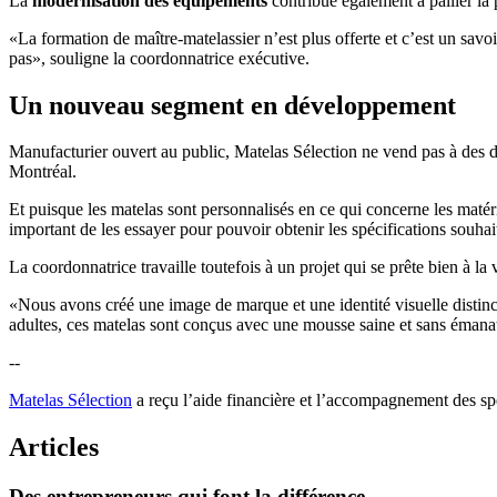
La
modernisation des équipements
contribue également à pallier la
«La formation de maître-matelassier n’est plus offerte et c’est un savoi
pas», souligne la coordonnatrice exécutive.
Un nouveau segment en développement
Manufacturier ouvert au public, Matelas Sélection ne vend pas à des dét
Montréal.
Et puisque les matelas sont personnalisés en ce qui concerne les matér
important de les essayer pour pouvoir obtenir les spécifications souha
La coordonnatrice travaille toutefois à un projet qui se prête bien à la 
«Nous avons créé une image de marque et une identité visuelle distin
adultes, ces matelas sont conçus avec une mousse saine et sans émanat
--
Matelas Sélection
a reçu l’aide financière et l’accompagnement des sp
Articles
Des
entrepreneurs
qui
font
la
différence