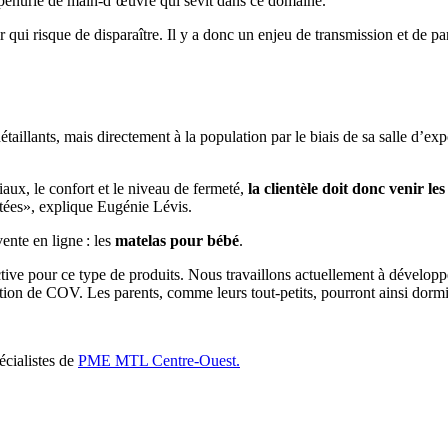
 pénurie de main-d’œuvre qui sévit dans ce domaine.
r qui risque de disparaître. Il y a donc un enjeu de transmission et de pa
aillants, mais directement à la population par le biais de sa salle d’exp
iaux, le confort et le niveau de fermeté,
la clientèle doit donc venir les
itées», explique Eugénie Lévis.
vente en ligne : les
matelas pour bébé
.
ctive pour ce type de produits. Nous travaillons actuellement à dévelop
ion de COV. Les parents, comme leurs tout-petits, pourront ainsi dormi
écialistes de
PME MTL Centre-Ouest.