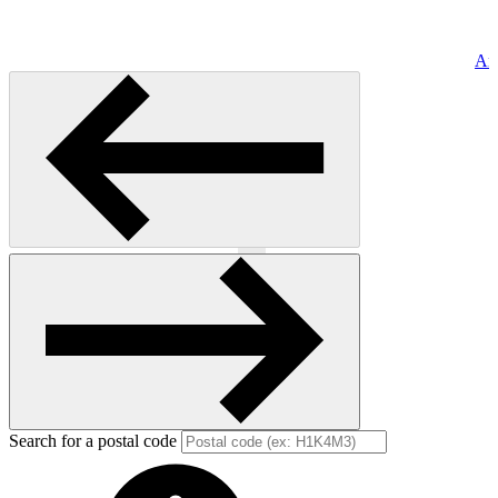
Art
Previous
Next
Search for a postal code