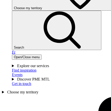
Choose my territory
Search
Fr
Open/Close menu
Explore our services
Find inspiration
Events
Discover PME MTL
Get in touch
Choose my territory