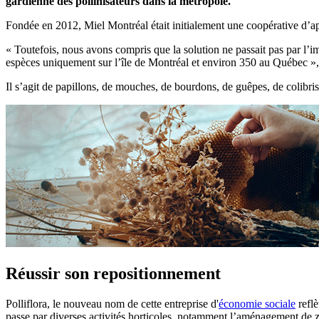
gardienne des pollinisateurs dans la métropole.
Fondée en 2012, Miel Montréal était initialement une coopérative d’apic
« Toutefois, nous avons compris que la solution ne passait pas par l’i
espèces uniquement sur l’île de Montréal et environ 350 au Québec », 
Il s’agit de papillons, de mouches, de bourdons, de guêpes, de colibris,
Réussir son repositionnement
Polliflora, le nouveau nom de cette entreprise d'
économie sociale
reflè
passe par diverses activités horticoles, notamment l’aménagement de z