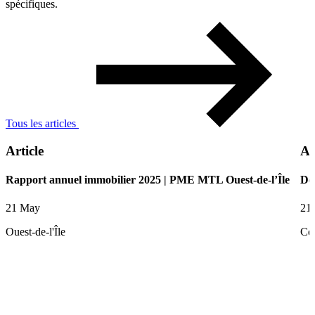
spécifiques.
Tous les articles
Article
Ar
Rapport annuel immobilier 2025 | PME MTL Ouest-de-l’Île
De
21 May
21
Ouest-de-l'Île
Ce