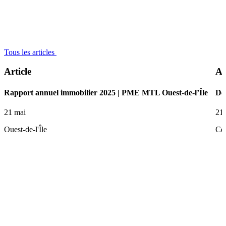
Tous les articles
Article
Ar
Rapport annuel immobilier 2025 | PME MTL Ouest-de-l’Île
De 
21 mai
21
Ouest-de-l'Île
Ce