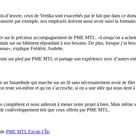
n-d’œuvre, ceux de Vertika sont exacerbés par le fait que dans ce doma
onnerie par exemple, nos employés doivent aussi avoir suivi la formation
yer sur le précieux accompagnement de PME MTL. «Lorsqu’on a acheté no
main sur un bâtiment répondant à nos besoins. De plus, lorsque j’ai besoi
éseau», explique Frédéric Audette.
 mis sur pied par PME MTL et partage son expérience avec d’autres en
 un funambule qui marche sur un fil sans nécessairement avoir de filet po
n reste soi-même et qu’on s’accroche, si on a une idée qui nous tient à 
 complètent et nous aideront à mener notre projet à bien. Mais même s’i
es de codéveloppement tels que ceux offerts par PME MTL.
 de
PME MTL Est-de-l’Île
.