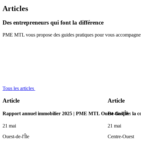
Articles
Des
entrepreneurs
qui
font
la
différence
PME MTL vous propose des guides pratiques pour vous accompagner à 
Tous les articles
Article
Article
Rapport annuel immobilier 2025 | PME MTL Ouest-de-l’Île
De Gaspé : la c
21 mai
21 mai
Ouest-de-l'Île
Centre-Ouest