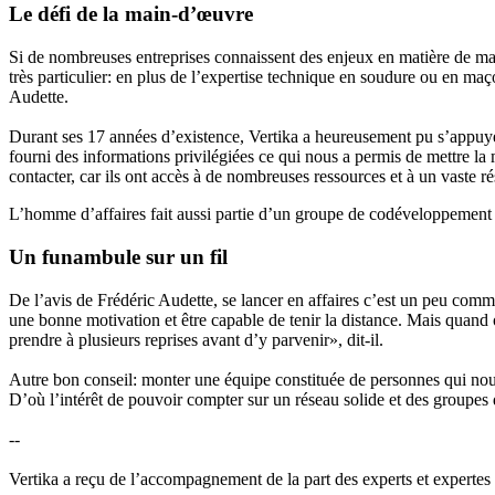
Le défi de la main-d’œuvre
Si de nombreuses entreprises connaissent des enjeux en matière de mai
très particulier: en plus de l’expertise technique en soudure ou en maç
Audette.
Durant ses 17 années d’existence, Vertika a heureusement pu s’appu
fourni des informations privilégiées ce qui nous a permis de mettre la 
contacter, car ils ont accès à de nombreuses ressources et à un vaste r
L’homme d’affaires fait aussi partie d’un groupe de codéveloppement
Un funambule sur un fil
De l’avis de Frédéric Audette, se lancer en affaires c’est un peu comme
une bonne motivation et être capable de tenir la distance. Mais quand o
prendre à plusieurs reprises avant d’y parvenir», dit-il.
Autre bon conseil: monter une équipe constituée de personnes qui nous
D’où l’intérêt de pouvoir compter sur un réseau solide et des group
--
Vertika a reçu de l’accompagnement de la part des experts et expertes