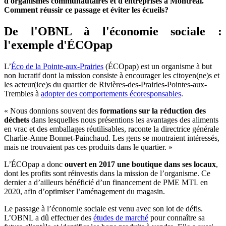
d'organismes communautaires et d'entreprises à Montréal.
Comment réussir ce passage et éviter les écueils?
De l'OBNL à l'économie sociale :
l'exemple d'ÉCOpap
L’
Éco de la Pointe-aux-Prairies
(ÉCOpap) est un organisme à but
non lucratif dont la mission consiste à encourager les citoyen(ne)s et
les acteur(ice)s du quartier de Rivières-des-Prairies-Pointes-aux-
Trembles à
adopter des comportements écoresponsables
.
« Nous donnions souvent des
formations sur la réduction des
déchets
dans lesquelles nous présentions les avantages des aliments
en vrac et des emballages réutilisables, raconte la directrice générale
Charlie-Anne Bonnet-Painchaud. Les gens se montraient intéressés,
mais ne trouvaient pas ces produits dans le quartier. »
L’ÉCOpap a donc
ouvert en 2017 une boutique dans ses locaux
,
dont les profits sont réinvestis dans la mission de l’organisme. Ce
dernier a d’ailleurs bénéficié d’un financement de PME MTL en
2020, afin d’optimiser l’aménagement du magasin.
Le passage à l’économie sociale est venu avec son lot de défis.
L’OBNL a dû effectuer des
études de marché
pour connaître sa