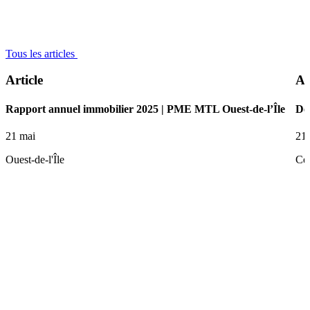
Tous les articles
Article
Ar
Rapport annuel immobilier 2025 | PME MTL Ouest-de-l’Île
De 
21 mai
21
Ouest-de-l'Île
Ce