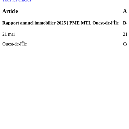
Article
Ar
Rapport annuel immobilier 2025 | PME MTL Ouest-de-l’Île
De 
21 mai
21
Ouest-de-l'Île
Ce