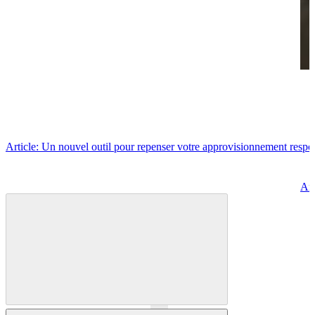
Article: Un nouvel outil pour repenser votre approvisionnement respo
Art
Précédent