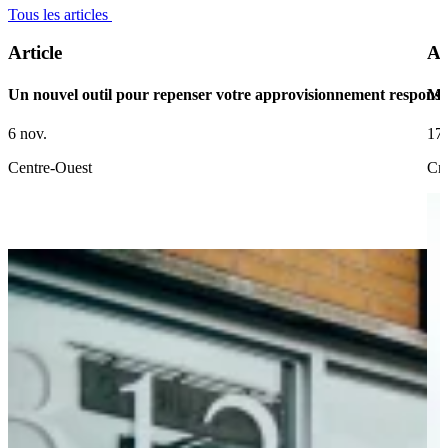
Tous les articles
Article
Ar
Un nouvel outil pour repenser votre approvisionnement responsa
Ma
6 nov.
17 
Centre-Ouest
Cré