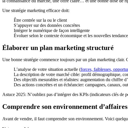
la connaissance du marché, une offre claire… et une bonne dose de r
Une stratégie marketing efficace doit:
Être centrée sur la ou le client
S’appuyer sur des données concrètes
Intégrer le numérique de façon intelligente
Évoluer selon le contexte économique et les nouvelles tendance
Élaborer un plan marketing structuré
Une bonne stratégie commence toujours par un plan marketing clair. Ce
L’analyse de votre situation actuelle (
forces, faiblesses, oppo
La description de votre marché cible: profil démographique, co
Des objectifs mesurables et réalistes: augmentation du chiffre d’a
Des actions concrètes et un échéancier: campagnes, canaux, out
Astuce 2025: N’oubliez pas d’intégrer des KPIs (indicateurs clés de pe
Comprendre son environnement d’affaire
Avant de vendre, il faut comprendre son environnement. Voici quelque