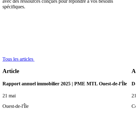
avec des ressources conçues pour répondre à vos besoins
spécifiques.
Tous les articles
Article
Ar
Rapport annuel immobilier 2025 | PME MTL Ouest-de-l’Île
De 
21 mai
21
Ouest-de-l'Île
Ce