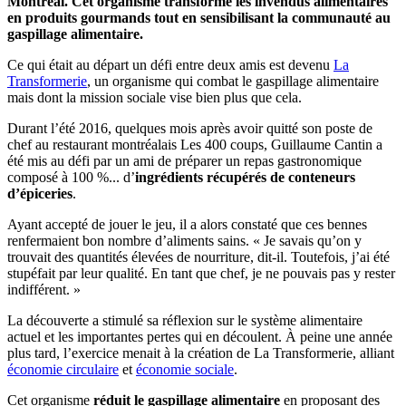
Montréal. Cet organisme transforme les invendus alimentaires
en produits gourmands tout en sensibilisant la communauté au
gaspillage alimentaire.
Ce qui était au départ un défi entre deux amis est devenu
La
Transformerie
, un organisme qui combat le gaspillage alimentaire
mais dont la mission sociale vise bien plus que cela.
Durant l’été 2016, quelques mois après avoir quitté son poste de
chef au restaurant montréalais Les 400 coups, Guillaume Cantin a
été mis au défi par un ami de préparer un repas gastronomique
composé à 100 %... d’
ingrédients récupérés de conteneurs
d’épiceries
.
Ayant accepté de jouer le jeu, il a alors constaté que ces bennes
renfermaient bon nombre d’aliments sains. « Je savais qu’on y
trouvait des quantités élevées de nourriture, dit-il. Toutefois, j’ai été
stupéfait par leur qualité. En tant que chef, je ne pouvais pas y rester
indifférent. »
La découverte a stimulé sa réflexion sur le système alimentaire
actuel et les importantes pertes qui en découlent. À peine une année
plus tard, l’exercice menait à la création de La Transformerie, alliant
économie circulaire
et
économie sociale
.
Cet organisme
réduit le gaspillage alimentaire
en proposant des