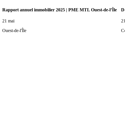
Rapport annuel immobilier 2025 | PME MTL Ouest-de-l’Île
De 
21 mai
21
Ouest-de-l'Île
Ce