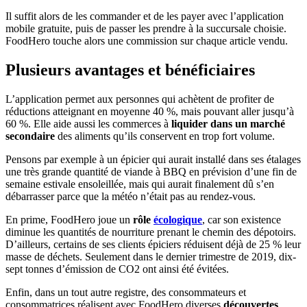
Il suffit alors de les commander et de les payer avec l’application
mobile gratuite, puis de passer les prendre à la succursale choisie.
FoodHero touche alors une commission sur chaque article vendu.
Plusieurs avantages et bénéficiaires
L’application permet aux personnes qui achètent de profiter de
réductions atteignant en moyenne 40 %, mais pouvant aller jusqu’à
60 %. Elle aide aussi les commerces à
liquider dans un marché
secondaire
des aliments qu’ils conservent en trop fort volume.
Pensons par exemple à un épicier qui aurait installé dans ses étalages
une très grande quantité de viande à BBQ en prévision d’une fin de
semaine estivale ensoleillée, mais qui aurait finalement dû s’en
débarrasser parce que la météo n’était pas au rendez-vous.
En prime, FoodHero joue un
rôle
écologique
, car son existence
diminue les quantités de nourriture prenant le chemin des dépotoirs.
D’ailleurs, certains de ses clients épiciers réduisent déjà de 25 % leur
masse de déchets. Seulement dans le dernier trimestre de 2019, dix-
sept tonnes d’émission de CO2 ont ainsi été évitées.
Enfin, dans un tout autre registre, des consommateurs et
consommatrices réalisent avec FoodHero diverses
découvertes