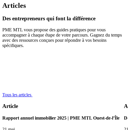
Articles
Des
entrepreneurs
qui
font
la
différence
PME MTL vous propose des guides pratiques pour vous
accompagner à chaque étape de votre parcours. Gagnez du temps
avec des ressources conçues pour répondre à vos besoins
spécifiques.
Tous les articles
Article
Ar
Rapport annuel immobilier 2025 | PME MTL Ouest-de-l’Île
De 
21 mai
21