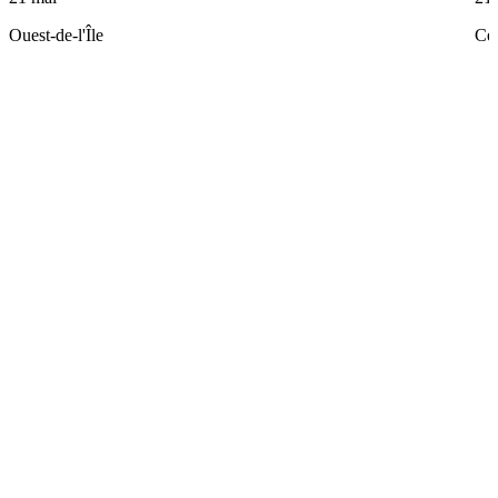
Ouest-de-l'Île
Ce