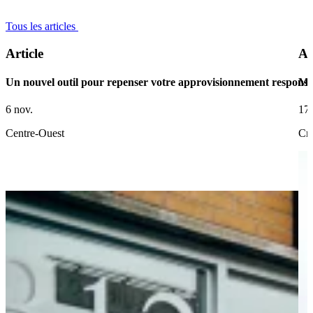
Tous les articles
Article
Ar
Un nouvel outil pour repenser votre approvisionnement responsa
Ma
6 nov.
17 
Centre-Ouest
Cré