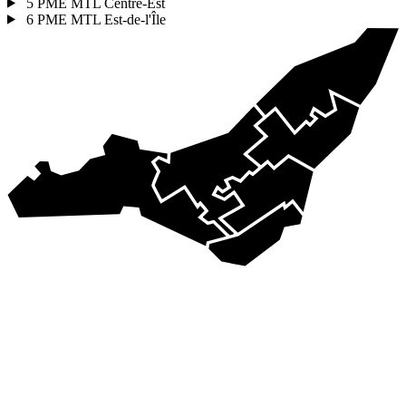
5
PME MTL Centre-Est
6
PME MTL Est-de-l'Île