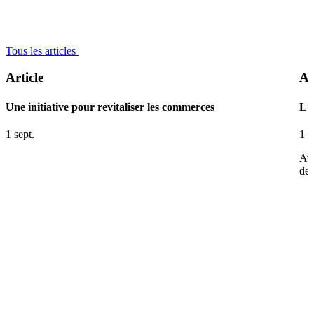
Tous les articles
Article
Ar
Une initiative pour revitaliser les commerces
L'
1 sept.
1 s
Ave
de 