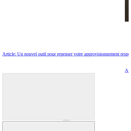
Article: Un nouvel outil pour repenser votre approvisionnement respo
Art
Précédent
Suivant