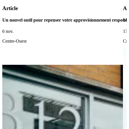
Article
Ar
Un nouvel outil pour repenser votre approvisionnement responsa
Ma
6 nov.
17 
Centre-Ouest
Cré