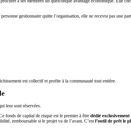
 à procurer à ses membres un quelconque avantage économique. Elle cherch
rsonne gestionnaire quitte l’organisation, elle ne recevra pas une part
ichissement est collectif et profite à la communauté tout entière.
le
i leur sont réservées.
e fonds de capital de risque est le premier à être
dédié exclusivement 
bilité, remboursable si le projet va de l’avant. C’est
l’outil de prêt le p