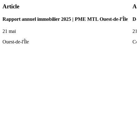
Article
Ar
Rapport annuel immobilier 2025 | PME MTL Ouest-de-l’Île
De 
21 mai
21
Ouest-de-l'Île
Ce