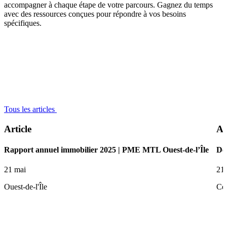
accompagner à chaque étape de votre parcours. Gagnez du temps
avec des ressources conçues pour répondre à vos besoins
spécifiques.
Tous les articles
Article
Ar
Rapport annuel immobilier 2025 | PME MTL Ouest-de-l’Île
De 
21 mai
21
Ouest-de-l'Île
Ce