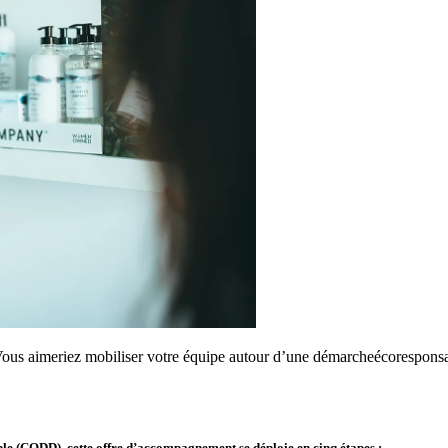
 Vous aimeriez mobiliser votre équipe autour d’une démarcheécorespo
e (CQDD), cette offre d’accompagnement se déploie en cinq étapes :