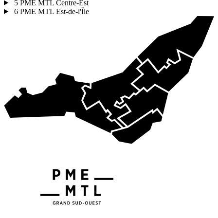
5
PME MTL Centre-Est
6
PME MTL Est-de-l'Île