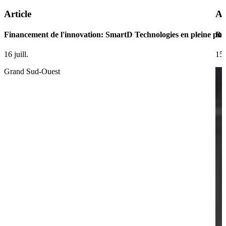
Article
Ar
Financement de l'innovation: SmartD Technologies en pleine pui
Ret
16 juill.
15 
Grand Sud-Ouest