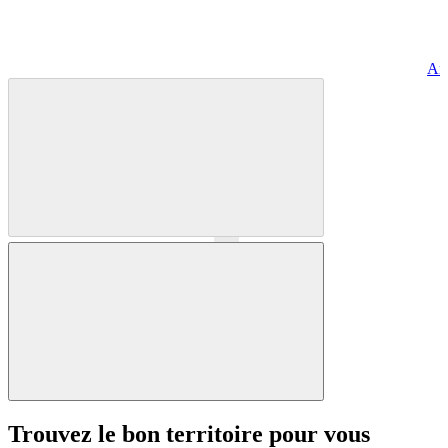
Art
Précédent
Suivant
Trouvez le bon territoire pour vous